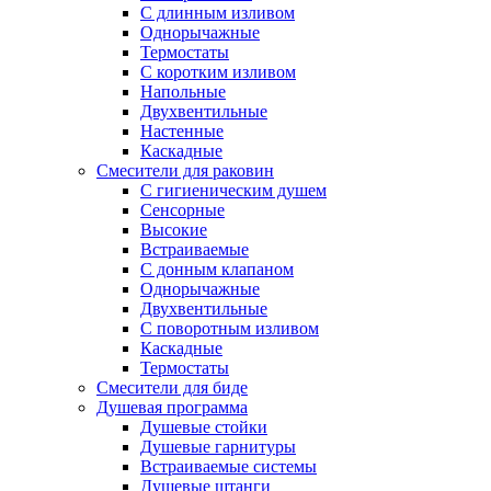
С длинным изливом
Однорычажные
Термостаты
С коротким изливом
Напольные
Двухвентильные
Настенные
Каскадные
Смесители для раковин
С гигиеническим душем
Сенсорные
Высокие
Встраиваемые
С донным клапаном
Однорычажные
Двухвентильные
С поворотным изливом
Каскадные
Термостаты
Смесители для биде
Душевая программа
Душевые стойки
Душевые гарнитуры
Встраиваемые системы
Душевые штанги