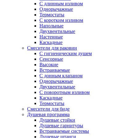
С длинным изливом
Однорычажные
Термостаты
С коротким изливом
Напольные
Двухвентильные
Настенные
Каскадные
Смесители для раковин
С гигиеническим душем
Сенсорные
Высокие
Встраиваемые
С донным клапаном
Однорычажные
Двухвентильные
С поворотным изливом
Каскадные
Термостаты
Смесители для биде
Душевая программа
Душевые стойки
Душевые гарнитуры
Встраиваемые системы
Душевые штанги