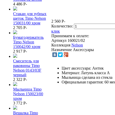
4 486
P
-
Стакан для зубных
щеток Timo Nelson
2 560
P
-
150031/00 хром
Количество:
2 705
P
-
клик
Принимаем к оплате:
Бумагодержатель
Артикул
160021/02
Timo Nelson
Коллекция
Nelson
150042/00 хром
Назначение
Аксессуары
2 917
P
-
Смеситель для
раковины Timo
Цвет аксессуара: Антик
Nelson 0143/03F
Материал: Латунь класса А
черный
Мыльница сделана из стекла
2 322
P
-
Официальная гарантия: 60 мес
Мыльница Timo
Nelson 150023/00
хром
3 772
P
-
Вешалка Timo