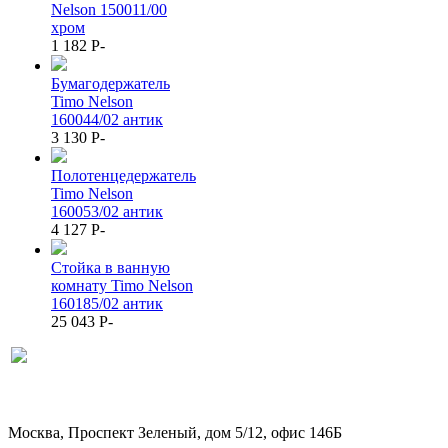
Nelson 150011/00
хром
1 182
P
-
Бумагодержатель
Timo Nelson
160044/02 антик
3 130
P
-
Полотенцедержатель
Timo Nelson
160053/02 антик
4 127
P
-
Стойка в ванную
комнату Timo Nelson
160185/02 антик
25 043
P
-
Москва, Проспект Зеленый, дом 5/12, офис 146Б