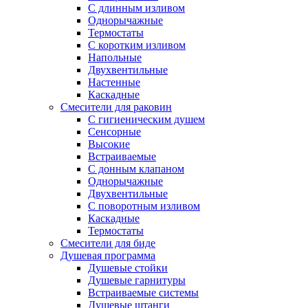
С длинным изливом
Однорычажные
Термостаты
С коротким изливом
Напольные
Двухвентильные
Настенные
Каскадные
Смесители для раковин
С гигиеническим душем
Сенсорные
Высокие
Встраиваемые
С донным клапаном
Однорычажные
Двухвентильные
С поворотным изливом
Каскадные
Термостаты
Смесители для биде
Душевая программа
Душевые стойки
Душевые гарнитуры
Встраиваемые системы
Душевые штанги