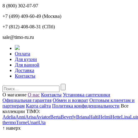
8 (800) 302-07-97
+7 (499) 409-60-49
(Москва)
+7 (812) 408-08-31
(СПб)
sale@timo-ru.ru
Оплата
Для кухни
Для ванной
Доставка
Контакты
О магазине
О нас
Контакты
Установка сантехники
Официальная гарантия
Обмен и возврат
Оптовым клиентам и
партнерам
Карта сайта
Политика конфиденциальности
Все
коллекции TIMO:
Adelia
Anni
Arisa
Aviator
Berta
Beverly
Briana
Halti
Helmi
Hette
Lina
Lui
thermo
Torne
Unari
Uta
↑
наверх