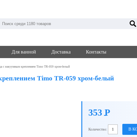
Для ванной
Доставка
Контакты
а с вакуумным креплением Timo TR-059 хром-белый
реплением Timo TR-059 хром-белый
353
P
-
В К
Количество: