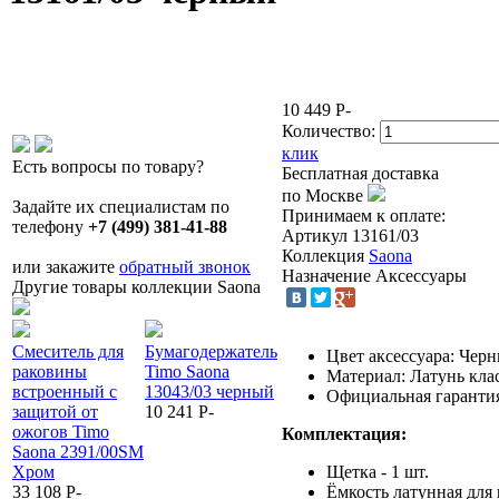
10 449
P
-
Количество:
клик
Есть вопросы по товару?
Бесплатная доставка
по Москве
Задайте их специалистам по
Принимаем к оплате:
телефону
+7 (499) 381-41-88
Артикул
13161/03
Коллекция
Saona
или закажите
обратный звонок
Назначение
Аксессуары
Другие товары коллекции Saona
Смеситель для
Бумагодержатель
Вешалка-2
Полка для
Цвет аксессуара: Чер
раковины
Timo Saona
крючка Timo
полотенец 
Материал: Латунь кла
встроенный с
13043/03 черный
Saona 13014/18
Saona 1305
Официальная гарантия:
защитой от
10 241
P
-
Черное золото
золото мат
ожогов Timo
4 891
P
-
19 120
P
-
Комплектация:
Saona 2391/00SM
Хром
Щетка - 1 шт.
33 108
P
-
Ёмкость латунная для 