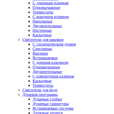
С длинным изливом
Однорычажные
Термостаты
С коротким изливом
Напольные
Двухвентильные
Настенные
Каскадные
Смесители для раковин
С гигиеническим душем
Сенсорные
Высокие
Встраиваемые
С донным клапаном
Однорычажные
Двухвентильные
С поворотным изливом
Каскадные
Термостаты
Смесители для биде
Душевая программа
Душевые стойки
Душевые гарнитуры
Встраиваемые системы
Душевые штанги