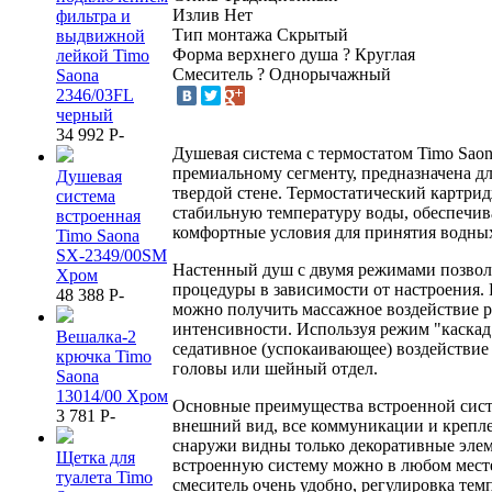
Излив
Нет
фильтра и
Тип монтажа
Скрытый
выдвижной
Форма верхнего душа
?
Круглая
лейкой Timo
Смеситель
?
Однорычажный
Saona
2346/03FL
черный
34 992
P
-
Душевая система с термостатом Timo Saon
премиальному сегменту, предназначена д
Душевая
твердой стене. Термостатический картри
система
стабильную температуру воды, обеспечив
встроенная
комфортные условия для принятия водны
Timo Saona
SX-2349/00SM
Настенный душ с двумя режимами позвол
Хром
процедуры в зависимости от настроения.
48 388
P
-
можно получить массажное воздействие 
интенсивности. Используя режим "каскад
Вешалка-2
седативное (успокаивающее) воздействие
крючка Timo
головы или шейный отдел.
Saona
13014/00 Хром
Основные преимущества встроенной сис
3 781
P
-
внешний вид, все коммуникации и крепле
снаружи видны только декоративные элем
Щетка для
встроенную систему можно в любом месте
туалета Timo
смеситель очень удобно, регулировка те