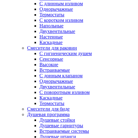
С длинным изливом
Однорычажные
Термостаты
С коротким изливом
Напольные
Двухвентильные
Настенные
Каскадные
Смесители для раковин
С гигиеническим душем
Сенсорные
Высокие
Встраиваемые
С донным клапаном
Однорычажные
Двухвентильные
С поворотным изливом
Каскадные
Термостаты
Смесители для биде
Душевая программа
Душевые стойки
Душевые гарнитуры
Встраиваемые системы
Душевые штанги