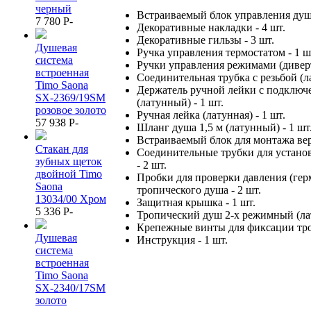
черный
Встраиваемый блок управления душе
7 780
P
-
Декоративные накладки - 4 шт.
Декоративные гильзы - 3 шт.
Душевая
Ручка управления термостатом - 1 ш
система
Ручки управления режимами (диверт
встроенная
Соединительная трубка с резьбой (ла
Timo Saona
Держатель ручной лейки с подключ
SX-2369/19SM
(латунный) - 1 шт.
розовое золото
Ручная лейка (латунная) - 1 шт.
57 938
P
-
Шланг душа 1,5 м (латунный) - 1 шт
Встраиваемый блок для монтажа вер
Стакан для
Соединительные трубки для устано
зубных щеток
- 2 шт.
двойной Timo
Пробки для проверки давления (гер
Saona
тропического душа - 2 шт.
13034/00 Хром
Защитная крышка - 1 шт.
5 336
P
-
Тропический душ 2-х режимный (лат
Крепежные винты для фиксации троп
Душевая
Инструкция - 1 шт.
система
встроенная
Timo Saona
SX-2340/17SM
золото