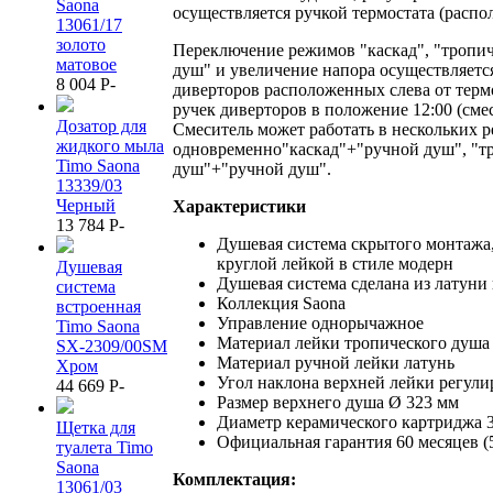
Saona
осуществляется ручкой термостата (распо
13061/17
золото
Переключение режимов "каскад", "тропи
матовое
душ" и увеличение напора осуществляетс
8 004
P
-
диверторов расположенных слева от терм
ручек диверторов в положение 12:00 (сме
Дозатор для
Смеситель может работать в нескольких 
жидкого мыла
одновременно"каскад"+"ручной душ", "т
Timo Saona
душ"+"ручной душ".
13339/03
Черный
Характеристики
13 784
P
-
Душевая система скрытого монтажа,
круглой лейкой в стиле модерн
Душевая
Душевая система сделана из латуни 
система
Коллекция Saona
встроенная
Управление однорычажное
Timo Saona
Материал лейки тропического душа
SX-2309/00SM
Материал ручной лейки латунь
Хром
Угол наклона верхней лейки регули
44 669
P
-
Размер верхнего душа Ø 323 мм
Диаметр керамического картриджа 3
Щетка для
Официальная гарантия 60 месяцев (5
туалета Timo
Saona
Комплектация:
13061/03