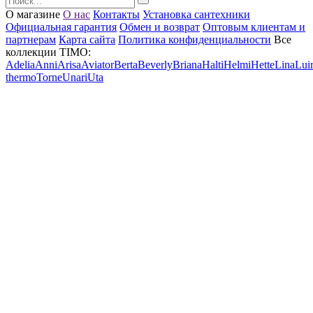
О магазине
О нас
Контакты
Установка сантехники
Официальная гарантия
Обмен и возврат
Оптовым клиентам и
партнерам
Карта сайта
Политика конфиденциальности
Все
коллекции TIMO:
Adelia
Anni
Arisa
Aviator
Berta
Beverly
Briana
Halti
Helmi
Hette
Lina
Lui
thermo
Torne
Unari
Uta