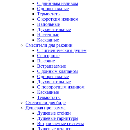
С длинным изливом
Однорычажные
Термостаты
С коротким изливом
Напольные
Двухвентильные
Настенные
Каскадные
Смесители для раковин
С гигиеническим душем
Сенсорные
Высокие
Встраиваемые
С донным клапаном
Однорычажные
Двухвентильные
С поворотным изливом
Каскадные
Термостаты
Смесители для биде
Душевая программа
Душевые стойки
Душевые гарнитуры
Встраиваемые системы
Душевые штанги