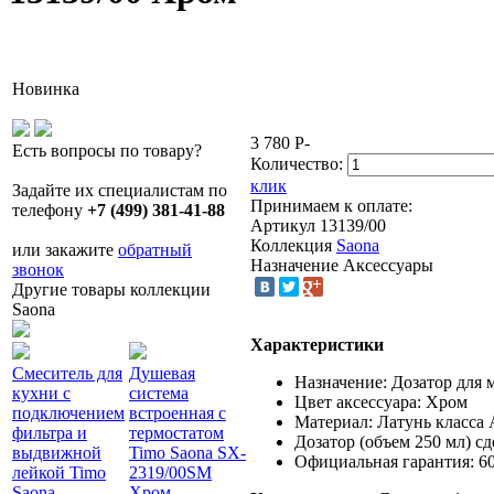
Новинка
3 780
P
-
Есть вопросы по товару?
Количество:
клик
Задайте их специалистам по
Принимаем к оплате:
телефону
+7 (499) 381-41-88
Артикул
13139/00
Коллекция
Saona
или закажите
обратный
Назначение
Аксессуары
звонок
Другие товары коллекции
Saona
Характеристики
Смеситель для
Душевая
Полка Timo
Душевая
С
Назначение: Дозатор для 
кухни с
система
Saona 13073/18
система
з
Цвет аксессуара: Хром
подключением
встроенная с
черное золото
встроенная с
T
Материал: Латунь класса 
фильтра и
термостатом
14 451
P
-
термостатом
1
Дозатор (объем 250 мл) сд
выдвижной
Timo Saona SX-
Timo Saona SX-
з
Официальная гарантия: 60
лейкой Timo
2319/00SM
2359/03SM
4
Saona
Хром
Черный