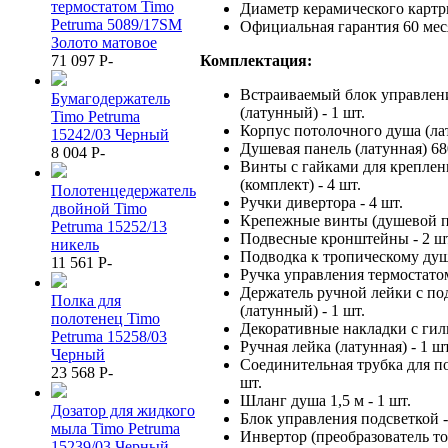
термостатом Timo
Диаметр керамического картр
Petruma 5089/17SM
Официальная гарантия 60 меся
Золото матовое
71 097
P
-
Комплектация:
Встраиваемый блок управлен
Бумагодержатель
(латунный) - 1 шт.
Timo Petruma
Корпус потолочного душа (лат
15242/03 Черный
Душевая панель (латунная) 68
8 004
P
-
Винты с гайками для крепле
(комплект) - 4 шт.
Полотенцедержатель
Ручки дивертора - 4 шт.
двойной Timo
Крепежные винты (душевой па
Petruma 15252/13
Подвесные кронштейны - 2 ш
никель
Подводка к тропическому душу
11 561
P
-
Ручка управления термостатом
Держатель ручной лейки с п
Полка для
(латунный) - 1 шт.
полотенец Timo
Декоративные накладки с гиль
Petruma 15258/03
Ручная лейка (латунная) - 1 шт
Черный
Соединительная трубка для п
23 568
P
-
шт.
Шланг душа 1,5 м - 1 шт.
Дозатор для жидкого
Блок управления подсветкой -
мыла Timo Petruma
Инвертор (преобразователь ток
15239/03 Черный