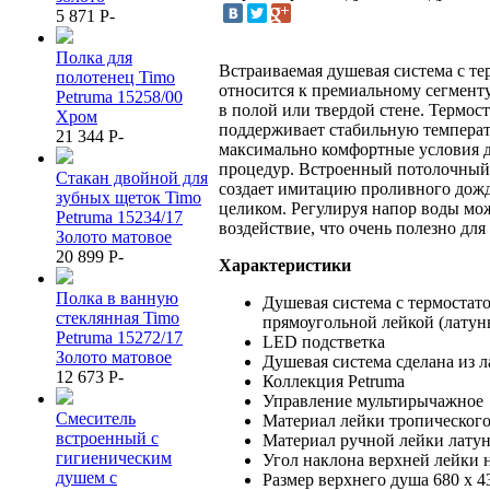
5 871
P
-
Полка для
Встраиваемая душевая система с те
полотенец Timo
относится к премиальному сегменту
Petruma 15258/00
в полой или твердой стене. Термос
Хром
поддерживает стабильную температ
21 344
P
-
максимально комфортные условия 
процедур. Встроенный потолочный
Стакан двойной для
создает имитацию проливного дождя
зубных щеток Timo
целиком. Регулируя напор воды мо
Petruma 15234/17
воздействие, что очень полезно для
Золото матовое
20 899
P
-
Характеристики
Полка в ванную
Душевая система с термостат
стеклянная Timo
прямоугольной лейкой (латун
Petruma 15272/17
LED подстветка
Золото матовое
Душевая система сделана из л
12 673
P
-
Коллекция Petruma
Управление мультирычажное
Смеситель
Материал лейки тропического
встроенный с
Материал ручной лейки лату
гигиеническим
Угол наклона верхней лейки н
душем с
Размер верхнего душа 680 x 4