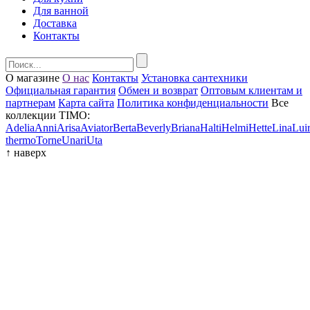
Для ванной
Доставка
Контакты
О магазине
О нас
Контакты
Установка сантехники
Официальная гарантия
Обмен и возврат
Оптовым клиентам и
партнерам
Карта сайта
Политика конфиденциальности
Все
коллекции TIMO:
Adelia
Anni
Arisa
Aviator
Berta
Beverly
Briana
Halti
Helmi
Hette
Lina
Lui
thermo
Torne
Unari
Uta
↑
наверх