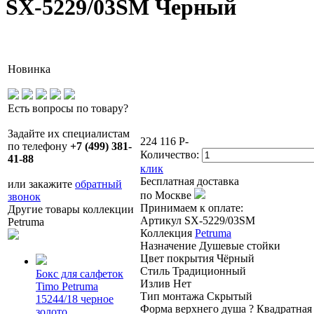
SX-5229/03SM Черный
Новинка
Есть вопросы по товару?
Задайте их специалистам
224 116
P
-
по телефону
+7 (499) 381-
Количество:
41-88
клик
Бесплатная доставка
или закажите
обратный
по Москве
звонок
Принимаем к оплате:
Другие товары коллекции
Артикул
SX-5229/03SM
Petruma
Коллекция
Petruma
Назначение
Душевые стойки
Цвет покрытия
Чёрный
Стиль
Традиционный
Бокс для салфеток
Излив
Нет
Timo Petruma
Тип монтажа
Скрытый
15244/18 черное
Форма верхнего душа
?
Квадратна
золото