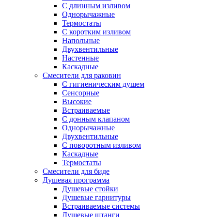
С длинным изливом
Однорычажные
Термостаты
С коротким изливом
Напольные
Двухвентильные
Настенные
Каскадные
Смесители для раковин
С гигиеническим душем
Сенсорные
Высокие
Встраиваемые
С донным клапаном
Однорычажные
Двухвентильные
С поворотным изливом
Каскадные
Термостаты
Смесители для биде
Душевая программа
Душевые стойки
Душевые гарнитуры
Встраиваемые системы
Душевые штанги