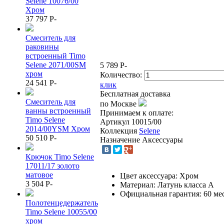
Selene 10076/00
Хром
37 797
P
-
Смеситель для
раковины
встроенный Timo
Selene 2071/00SM
5 789
P
-
хром
Количество:
24 541
P
-
клик
Бесплатная доставка
Смеситель для
по Москве
ванны встроенный
Принимаем к оплате:
Timo Selene
Артикул
10015/00
2014/00YSM Хром
Коллекция
Selene
50 510
P
-
Назначение
Аксессуары
Крючок Timo Selene
17011/17 золото
матовое
Цвет аксессуара: Хром
3 504
P
-
Материал: Латунь класса А
Официальная гарантия: 60 мес
Полотенцедержатель
Timo Selene 10055/00
хром