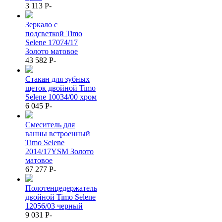
3 113
P
-
Зеркало с
подсветкой Timo
Selene 17074/17
Золото матовое
43 582
P
-
Стакан для зубных
щеток двойной Timo
Selene 10034/00 хром
6 045
P
-
Смеситель для
ванны встроенный
Timo Selene
2014/17YSM Золото
матовое
67 277
P
-
Полотенцедержатель
двойной Timo Selene
12056/03 черный
9 031
P
-