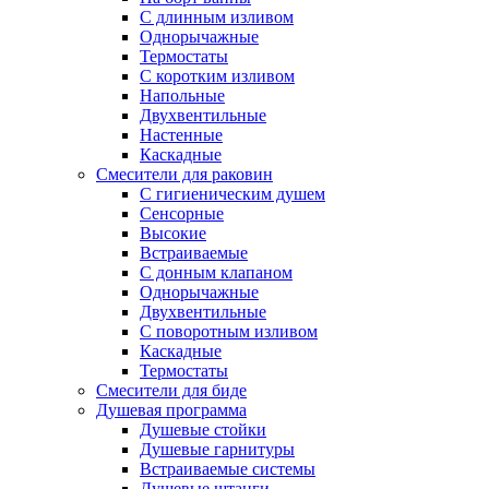
С длинным изливом
Однорычажные
Термостаты
С коротким изливом
Напольные
Двухвентильные
Настенные
Каскадные
Смесители для раковин
С гигиеническим душем
Сенсорные
Высокие
Встраиваемые
С донным клапаном
Однорычажные
Двухвентильные
С поворотным изливом
Каскадные
Термостаты
Смесители для биде
Душевая программа
Душевые стойки
Душевые гарнитуры
Встраиваемые системы
Душевые штанги