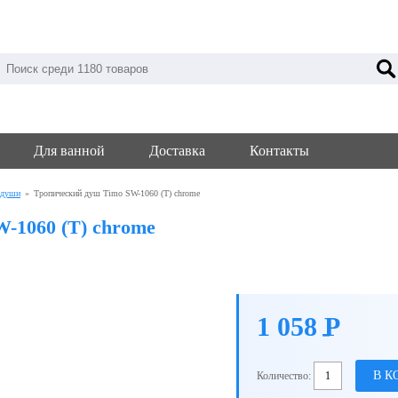
Для ванной
Доставка
Контакты
 души
»
Тропический душ Timo SW-1060 (T) chrome
-1060 (T) chrome
1 058
P
-
В К
Количество: