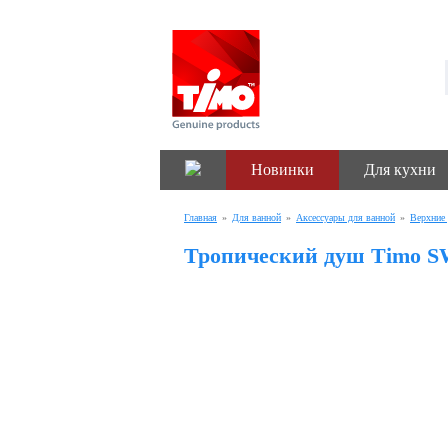
Новинки
Для кухни
Главная
»
Для ванной
»
Аксессуары для ванной
»
Верхние
Тропический душ Timo SW