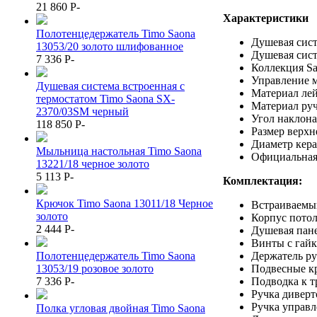
21 860
P
-
Характеристики
Полотенцедержатель Timo Saona
Душевая сист
13053/20 золото шлифованное
Душевая сист
7 336
P
-
Коллекция S
Управление 
Душевая система встроенная с
Материал лей
термостатом Timo Saona SX-
Материал руч
2370/03SM черный
Угол наклона
118 850
P
-
Размер верхн
Диаметр кера
Мыльница настольная Timo Saona
Официальная 
13221/18 черное золото
5 113
P
-
Комплектация:
Крючок Timo Saona 13011/18 Черное
Встраиваемый
золото
Корпус потол
2 444
P
-
Душевая пане
Винты с гайк
Полотенцедержатель Timo Saona
Держатель ру
13053/19 розовое золото
Подвесные кр
7 336
P
-
Подводка к т
Ручка диверто
Ручка управл
Полка угловая двойная Timo Saona