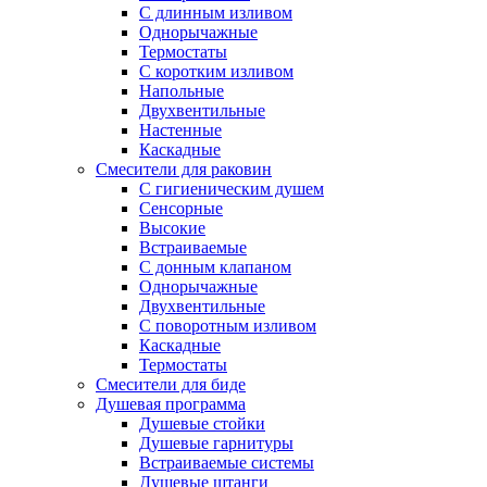
С длинным изливом
Однорычажные
Термостаты
С коротким изливом
Напольные
Двухвентильные
Настенные
Каскадные
Смесители для раковин
С гигиеническим душем
Сенсорные
Высокие
Встраиваемые
С донным клапаном
Однорычажные
Двухвентильные
С поворотным изливом
Каскадные
Термостаты
Смесители для биде
Душевая программа
Душевые стойки
Душевые гарнитуры
Встраиваемые системы
Душевые штанги