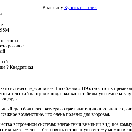
В корзину
Купить в 1 клик
ка
е:
19SM
ые стойки
ото розовое
ный
ытый
уша
?
Квадратная
вая система с термостатом Timo Saona 2319 относится к премиал
рмостатический картридж поддерживает стабильную температуру
роцедур.
чный душ большого размера создает имитацию проливного дождя
сажное воздействие, что очень полезно для здоровья.
ства встроенной системы: элегантный внешний вид, все комму
ративные элементы. Установить встроенную систему можно в лю