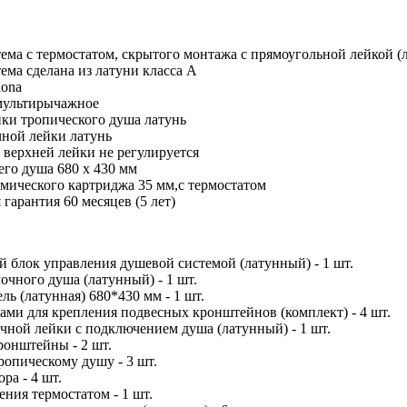
ема с термостатом, скрытого монтажа с прямоугольной лейкой (л
ема сделана из латуни класса А
aona
мультирычажное
ки тропического душа латунь
ной лейки латунь
 верхней лейки не регулируется
его душа 680 x 430 мм
мического картриджа 35 мм,с термостатом
гарантия 60 месяцев (5 лет)
 блок управления душевой системой (латунный) - 1 шт.
очного душа (латунный) - 1 шт.
ль (латунная) 680*430 мм - 1 шт.
ами для крепления подвесных кронштейнов (комплект) - 4 шт.
чной лейки с подключением душа (латунный) - 1 шт.
онштейны - 2 шт.
ропическому душу - 3 шт.
ра - 4 шт.
ения термостатом - 1 шт.