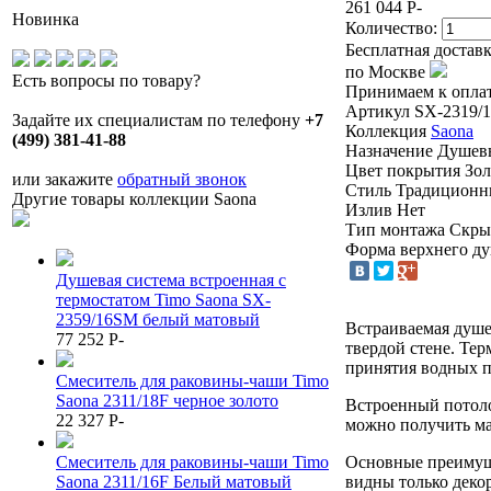
261 044
P
-
Новинка
Количество:
Бесплатная достав
по Москве
Есть вопросы по товару?
Принимаем к оплат
Артикул
SX-2319/
Задайте их специалистам по телефону
+7
Коллекция
Saona
(499) 381-41-88
Назначение
Душев
Цвет покрытия
Зол
или закажите
обратный звонок
Стиль
Традицион
Другие товары коллекции Saona
Излив
Нет
Тип монтажа
Скр
Форма верхнего д
Душевая система встроенная с
термостатом Timo Saona SX-
2359/16SM белый матовый
Встраиваемая душе
77 252
P
-
твердой стене. Те
принятия водных п
Смеситель для раковины-чаши Timo
Saona 2311/18F черное золото
Встроенный потоло
22 327
P
-
можно получить мас
Смеситель для раковины-чаши Timo
Основные преимуще
Saona 2311/16F Белый матовый
видны только деко