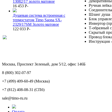
Декоративные
13082/17 золото матовое
Ручная лейка 
16 453
P
-
Соединительн
Шланг душа 1,
Душевая система встроенная с
Блок управле
термостатом Timo Saona SX-
Инвертор (пре
2329/17SM Золото матовое
Т-образный с
122 033
P
-
Скрытый пров
Провод блока
Инструкция -
Москва, Проспект Зеленый, дом 5/12, офис 146Б
8 (800) 302-07-97
+7 (499) 409-60-49
(Москва)
+7 (812) 408-08-31
(СПб)
sale@timo-ru.ru
Оплата