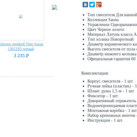
Тип смесителя Для ванно
Коллекция Saona
Управление Однорычажно
Цвет Черное золото
Материал Латунь класса А
Тип излива Поворотный
Крючок двойной Timo Saona
Душевая система встроенная
Диаметр керамического к
Смеситель встроенный 
13012/03 черный
Timo Saona SX-2309/00SM
Высота смесителя от пола 
гигиеническим душем Ti
Хром
Диаметр нижнего колпака 
Selene 2089/00SM хром
3 235
P
-
Официальная гарантия 60 
44 669
P
20 582
P
-
-
Комплектация:
Корпус смесителя - 1 шт.
Ручная лейка (пластик) - 1
Шланг душа 1,5 м - 1 шт.
Фиксатор - 1 шт.
Декоративный отражатель 
Водонепроницаемая пласти
Монтажная коробка - 1 шт
Набор крепежных винтов -
Инструкция - 1 шт.