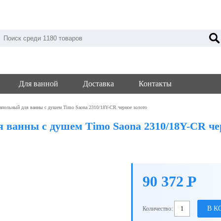
Для ванной
Доставка
Контакты
апольный для ванны с душем Timo Saona 2310/18Y-CR черное золото
 ванны с душем Timo Saona 2310/18Y-CR че
90 372
P
-
В К
Количество: