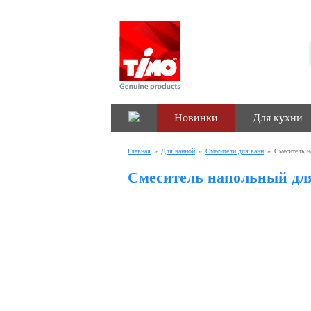
Новинки
Для кухни
Главная
»
Для ванной
»
Смесители для ванн
»
Смеситель н
Смеситель напольный для