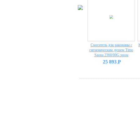
Смеситель для раковины с
гигиеническим душем Timo
Saona 2360/00G хром
25 893
P
-