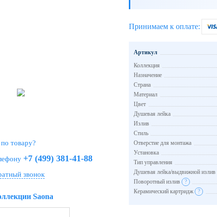
Принимаем к оплате:
Артикул
Коллекция
Назначение
Страна
Материал
Цвет
Душевая лейка
Излив
Стиль
 по товару?
Отверстие для монтажа
Установка
+7 (499) 381-41-88
елефону
Тип управления
Душевая лейка/выдвижной излив
ратный звонок
Поворотный излив
?
Керамический картридж
?
оллекции Saona