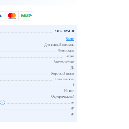
2310/18Y-CR
Saona
Для ванной комнаты
Финляндия
Латунь
Золото чёрное
Да
Короткий излив
Классический
1
На пол
Однорычажный
?
да
да
да