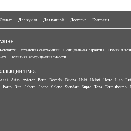
Оплата
Для кухни
Для ванной
Доставка
Контакты
АЗИНЕ
Контакты
Установка сантехники
Официальная гарантия
Обмен и воз
айта
Политика конфиденциальности
ОЛЛЕКЦИИ TIMO:
Anni
Arisa
Aviator
Berta
Beverly
Briana
Halti
Helmi
Hette
Lina
Lu
Porto
Ritz
Sahara
Saona
Selene
Standart
Supra
Tana
Tetra-thermo