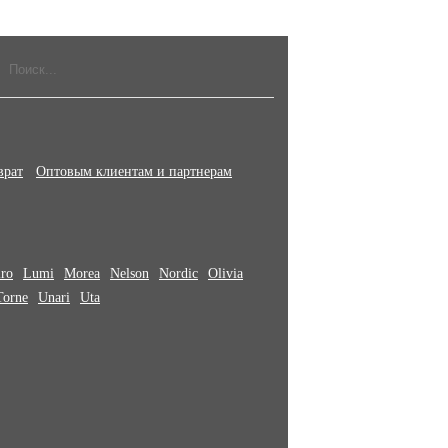
врат
Оптовым клиентам и партнерам
iro
Lumi
Morea
Nelson
Nordic
Olivia
Torne
Unari
Uta