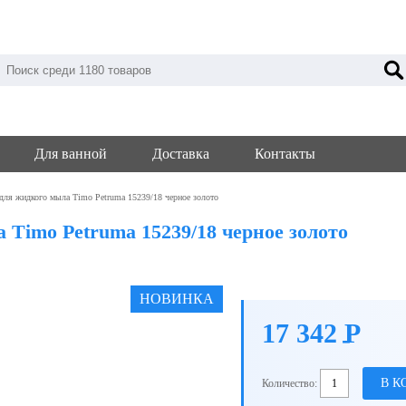
Для ванной
Доставка
Контакты
для жидкого мыла Timo Petruma 15239/18 черное золото
 Timo Petruma 15239/18 черное золото
НОВИНКА
17 342
P
-
В К
Количество: