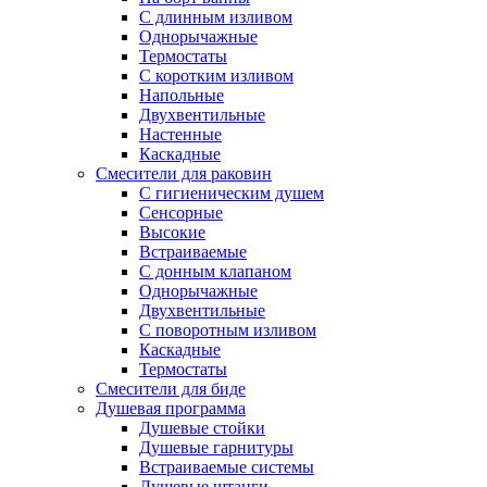
С длинным изливом
Однорычажные
Термостаты
С коротким изливом
Напольные
Двухвентильные
Настенные
Каскадные
Смесители для раковин
С гигиеническим душем
Сенсорные
Высокие
Встраиваемые
С донным клапаном
Однорычажные
Двухвентильные
С поворотным изливом
Каскадные
Термостаты
Смесители для биде
Душевая программа
Душевые стойки
Душевые гарнитуры
Встраиваемые системы
Душевые штанги