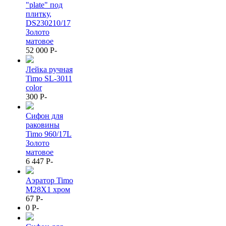
"plate" под
плитку,
DS230210/17
Золото
матовое
52 000
P
-
Лейка ручная
Timo SL-3011
color
300
P
-
Сифон для
раковины
Timo 960/17L
Золото
матовое
6 447
P
-
Аэратор Timo
M28X1 хром
67
P
-
0
P
-