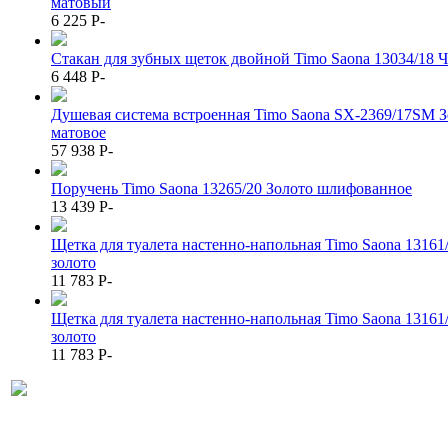
матовый
6 225
P
-
Стакан для зубных щеток двойной Timo Saona 13034/18 Ч
6 448
P
-
Душевая система встроенная Timo Saona SX-2369/17SM З
матовое
57 938
P
-
Поручень Timo Saona 13265/20 Золото шлифованное
13 439
P
-
Щетка для туалета настенно-напольная Timo Saona 13161
золото
11 783
P
-
Щетка для туалета настенно-напольная Timo Saona 13161
золото
11 783
P
-