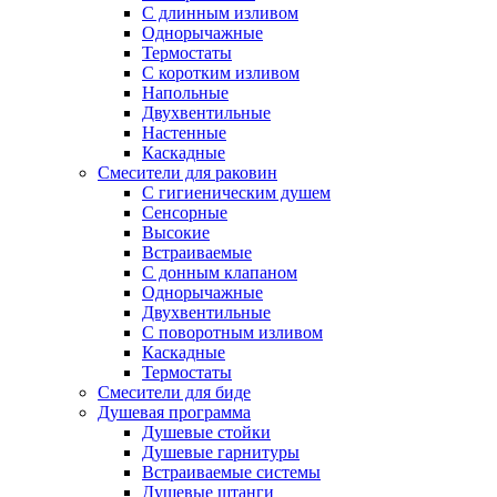
С длинным изливом
Однорычажные
Термостаты
С коротким изливом
Напольные
Двухвентильные
Настенные
Каскадные
Смесители для раковин
С гигиеническим душем
Сенсорные
Высокие
Встраиваемые
С донным клапаном
Однорычажные
Двухвентильные
С поворотным изливом
Каскадные
Термостаты
Смесители для биде
Душевая программа
Душевые стойки
Душевые гарнитуры
Встраиваемые системы
Душевые штанги