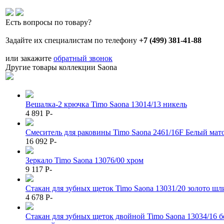
Есть вопросы по товару?
Задайте их специалистам по телефону
+7 (499) 381-41-88
или закажите
обратный звонок
Другие товары коллекции Saona
Вешалка-2 крючка Timo Saona 13014/13 никель
4 891
P
-
Смеситель для раковины Timo Saona 2461/16F Белый ма
16 092
P
-
Зеркало Timo Saona 13076/00 хром
9 117
P
-
Стакан для зубных щеток Timo Saona 13031/20 золото ш
4 678
P
-
Стакан для зубных щеток двойной Timo Saona 13034/16 