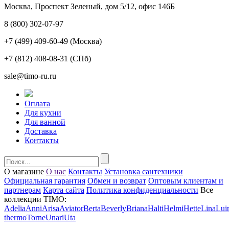
Москва, Проспект Зеленый, дом 5/12, офис 146Б
8 (800) 302-07-97
+7 (499) 409-60-49
(Москва)
+7 (812) 408-08-31
(СПб)
sale@timo-ru.ru
Оплата
Для кухни
Для ванной
Доставка
Контакты
О магазине
О нас
Контакты
Установка сантехники
Официальная гарантия
Обмен и возврат
Оптовым клиентам и
партнерам
Карта сайта
Политика конфиденциальности
Все
коллекции TIMO:
Adelia
Anni
Arisa
Aviator
Berta
Beverly
Briana
Halti
Helmi
Hette
Lina
Lui
thermo
Torne
Unari
Uta