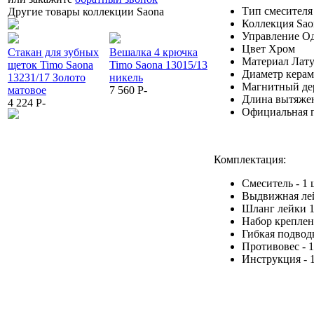
Тип смесителя
Другие товары коллекции Saona
Коллекция Sao
Управление О
Цвет Хром
Стакан для зубных
Вешалка 4 крючка
Вешалка-2 крючка
Материал Лату
щеток Timo Saona
Timo Saona 13015/13
Timo Saona 13014/20
Диаметр керам
13231/17 Золото
никель
золото шлифованное
Магнитный де
матовое
7 560
P
-
4 902
P
-
Длина вытяжен
4 224
P
-
Официальная га
Комплектация:
Смеситель - 1 
Выдвижная лей
Шланг лейки 1,
Набор креплени
Гибкая подводк
Противовес - 1
Инструкция - 1