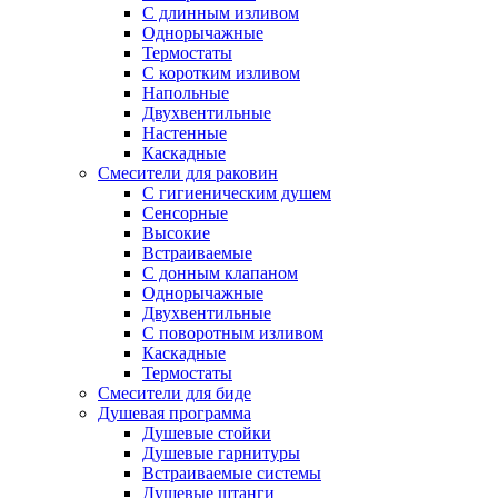
С длинным изливом
Однорычажные
Термостаты
С коротким изливом
Напольные
Двухвентильные
Настенные
Каскадные
Смесители для раковин
С гигиеническим душем
Сенсорные
Высокие
Встраиваемые
С донным клапаном
Однорычажные
Двухвентильные
С поворотным изливом
Каскадные
Термостаты
Смесители для биде
Душевая программа
Душевые стойки
Душевые гарнитуры
Встраиваемые системы
Душевые штанги