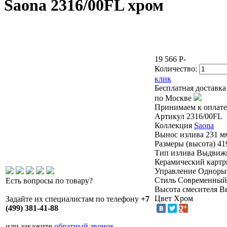
Saona 2316/00FL хром
19 566
P
-
Количество:
клик
Бесплатная доставка
по Москве
Принимаем к оплате
Артикул
2316/00FL
Коллекция
Saona
Вынос излива
231 
Размеры (высота)
41
Тип излива
Выдвиж
Керамический карт
Управление
Однор
Стиль
Современны
Есть вопросы по товару?
Высота смесителя
В
Цвет
Хром
Задайте их специалистам по телефону
+7
(499) 381-41-88
или закажите
обратный звонок