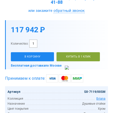
41-88
или закажите
обратный звонок
117 942
P
-
Количество:
В КОРЗИНУ
КУПИТЬ В 1 КЛИК
Бесплатная доставка
по Москве
Принимаем к оплате:
Артикул
SX-7119/00SM
Коллекция
Briana
Назначение
Душевые стойки
Цвет покрытия
Хром