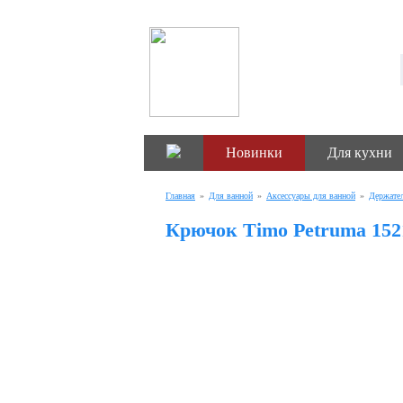
Новинки
Для кухни
Главная
»
Для ванной
»
Аксессуары для ванной
»
Держател
Крючок Timo Petruma 152