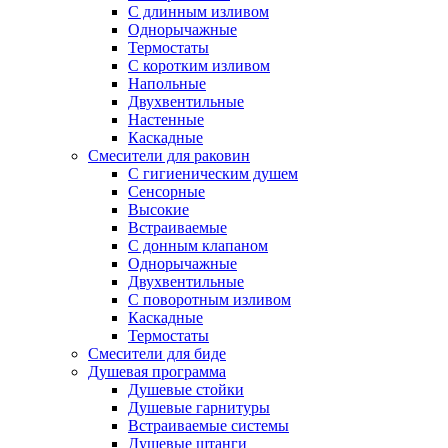
С длинным изливом
Однорычажные
Термостаты
С коротким изливом
Напольные
Двухвентильные
Настенные
Каскадные
Смесители для раковин
С гигиеническим душем
Сенсорные
Высокие
Встраиваемые
С донным клапаном
Однорычажные
Двухвентильные
С поворотным изливом
Каскадные
Термостаты
Смесители для биде
Душевая программа
Душевые стойки
Душевые гарнитуры
Встраиваемые системы
Душевые штанги