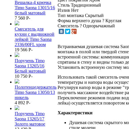
Вешалка-4 крючка
Стиль
Традиционный
Timo Saona 13015/16
Излив
Нет
белый матовый
Тип монтажа
Скрытый
7 560
P
-
Форма верхнего душа
?
Круглая
Смеситель
?
Однорычажный
Смеситель для
кухни с выдвижной
лейкой Timo Saona
2336/00FL хром
Встраиваемая душевая система Saon
19 566
P
-
монтажа в полой или твердой стен
встроенной системы: коммуникаци
Поручень Timo
спрятаны в стену и видны только д
Saona 13265/16
Установить встроенную систему мо
Белый матовый
10 750
P
-
Использовать такой смеситель очен
температуры и напора воды осущес
Полотенцедержатель
Регулируя напор воды в режиме "т
Timo Saona 13050/13
получить массажное воздействие р
никель
Переключение режимов подачи вод
4 892
P
-
лейка) осуществляется поворотом к
Характеристики
Поручень Timo
Saona 13265/17
Душевая система скрытого мо
Золото матовое
стиле модерн