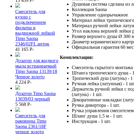
13 439
P
-
Душевая система сделана из л
Коллекция Saona
Смеситель для
Управление однорычажное
кухни с
Материал лейки тропического
подключением
Материал ручной лейки лату
фильтра и
Угол наклона верхней лейки 
выдвижной лейкой
Размер верхнего душа Ø 300 
Timo Saona
Диаметр керамического картр
2346/02FL антик
Официальная гарантия 60 меся
41 165
P
-
Комплектация:
Дозатор для жидкого
мыла встраиваемый
Смеситель скрытого монтажа -
Timo Saona 13139/18
Штанга тропического душа - 1
Черное золото
Тропический душ (латунь) - 1
4 224
P
-
Ручная лейка (латунная) - 1 шт
Держатель ручной лейки с п
Дозатор Timo Saona
(латунь) - 1 шт.
13039/03 черный
Декоративные накладки (латун
5 568
P
-
Ручка дивертора - 1 шт.
Ручка управления смесителем 
Смеситель для
Шланг душа 1,5 м - 1 шт.
раковины Timo
Инструкция - 1 шт.
Saona 2361/18F
черное золото