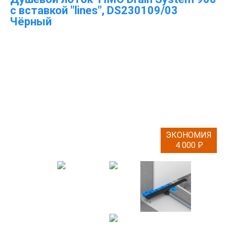
с вставкой "lines", DS230109/03
Чёрный
ЭКОНОМИЯ
4 000
P
-